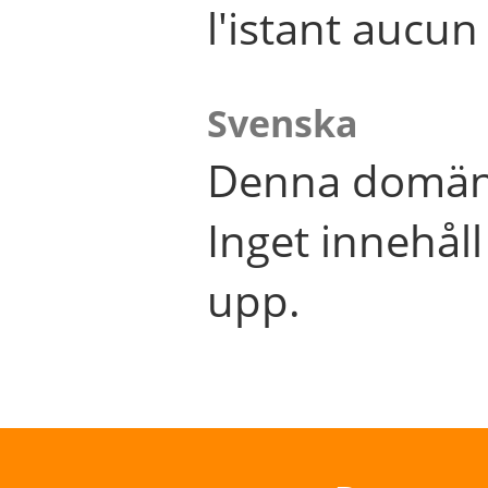
l'istant aucu
Svenska
Denna domän 
Inget innehål
upp.